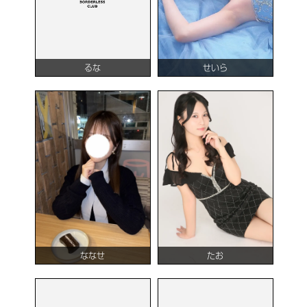
るな
せいら
ななせ
たお