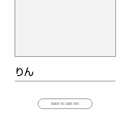
りん
back to cast list