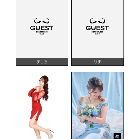
ましろ
ひま