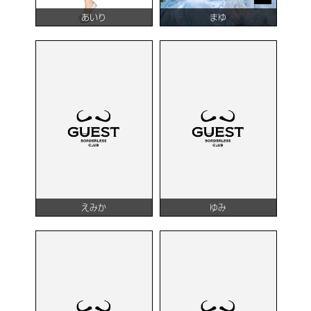
あいり
まゆ
えみか
ゆみ