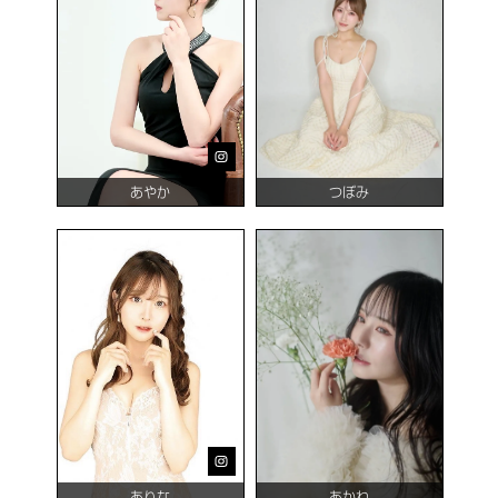
あやか
つぼみ
ありな
あかね