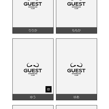
りりか
ももか
ゆう
ゆあ