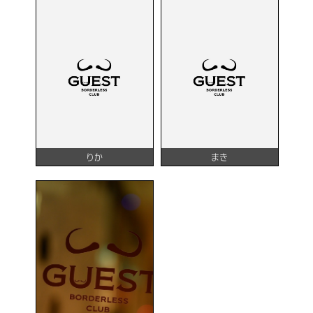
りか
まき