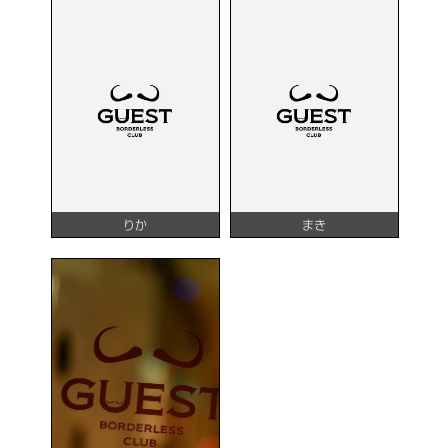
りか
まき