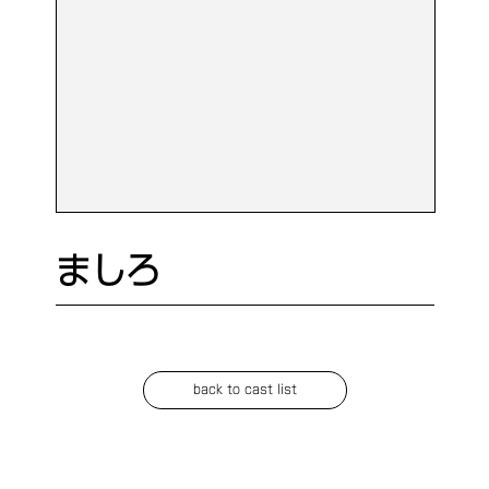
ましろ
back to cast list