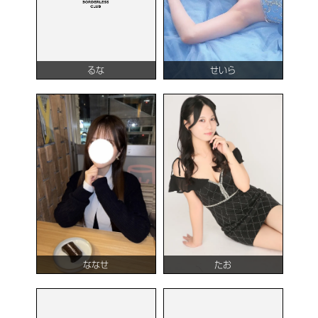
るな
せいら
ななせ
たお