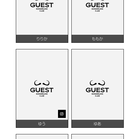
りりか
ももか
ゆう
ゆあ