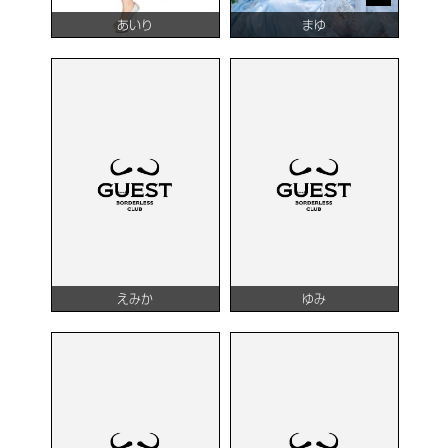
あいり
まゆ
えみか
ゆみ