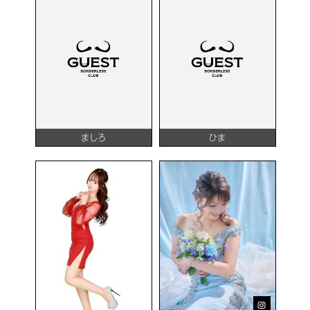
ましろ
ひま