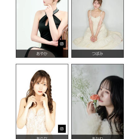
あやか
つぼみ
ありな
あかね