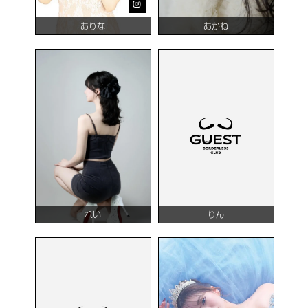
ありな
あかね
れい
りん