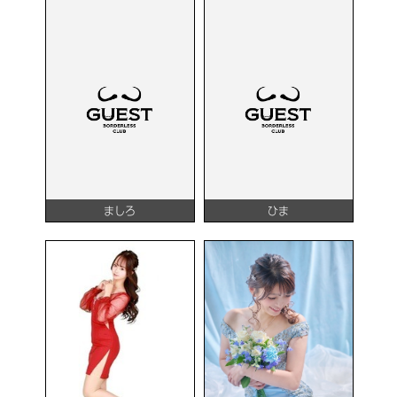
ましろ
ひま