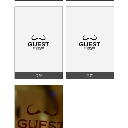
りか
まき