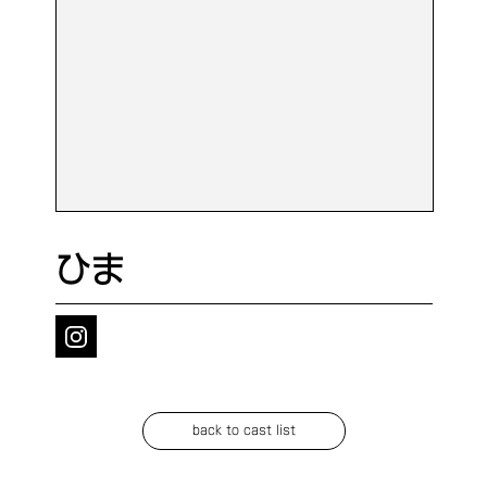
ひま
back to cast list