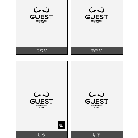
りりか
ももか
ゆう
ゆあ