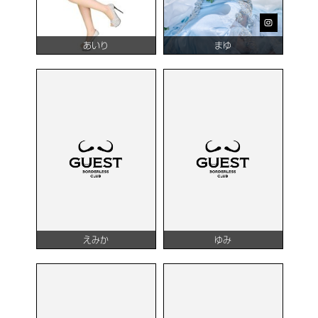
あいり
まゆ
えみか
ゆみ