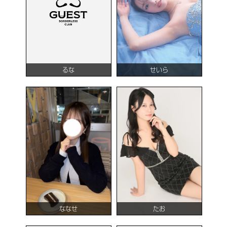
るな
せいら
ななせ
たお