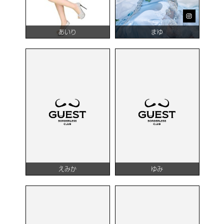
あいり
まゆ
えみか
ゆみ