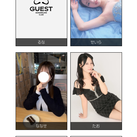
るな
せいら
ななせ
たお