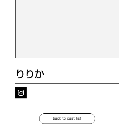
りりか
back to cast list