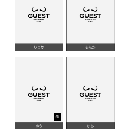
りりか
ももか
ゆう
ゆあ