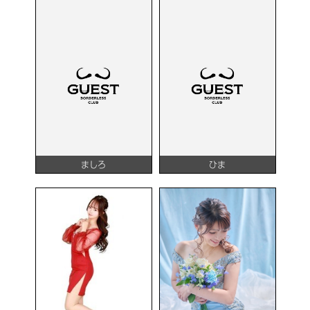
ましろ
ひま