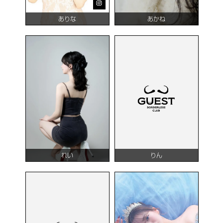
ありな
あかね
れい
りん