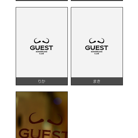
りか
まき