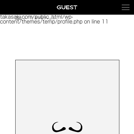
Warning
: Trying to access array offset on false in
/home/xs175408/guest-
takasaki.com/public_html/wp-
TOP
「」のプロフィール
content/themes/temp/profile.php
on line
11