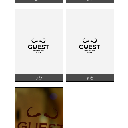
りか
まき